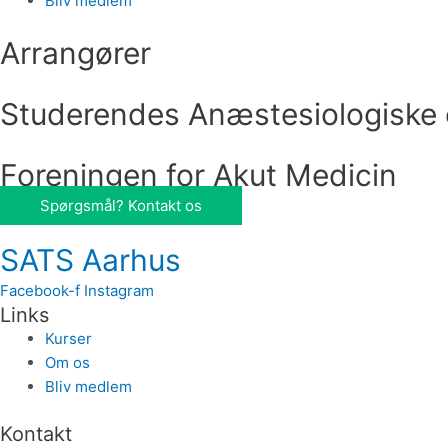
Bliv medlem
Arrangører
Studerendes Anæstesiologiske 
Foreningen for Akut Medicin
Spørgsmål? Kontakt os
SATS Aarhus
Facebook-f
Instagram
Links
Kurser
Om os
Bliv medlem
Kontakt