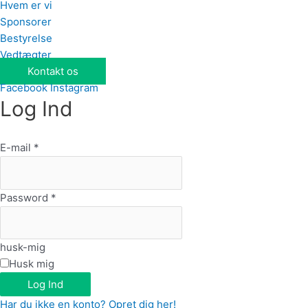
Hvem er vi
Sponsorer
Bestyrelse
Vedtægter
Kontakt os
Facebook
Instagram
Log Ind
E-mail
*
Password
*
husk-mig
Husk mig
Log Ind
Har du ikke en konto? Opret dig her!