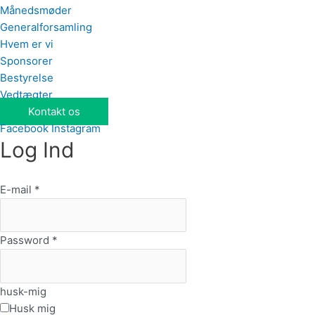
Månedsmøder
Generalforsamling
Hvem er vi
Sponsorer
Bestyrelse
Vedtægter
Kontakt os
Facebook
Instagram
Log Ind
E-mail
*
Password
*
husk-mig
Husk mig