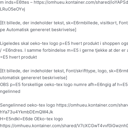
m inds=E6ttes – https://omhueu.kontainer.com/shared/ioYAP
LRuO5eOYvj
[Et billede, der indeholder tekst, sk=E6rmbillede, visitkort, Font
pe Automatisk genereret beskrivelse]
Ligeledes skal oeko-tex logo p=E5 hvert produkt i shoppen o
/ =E6ndres. I samme forbindelse m=E5 i gerne tjekke at der er 
=E5 hvert produkt
[Et billede, der indeholder tekst, Font/skrifttype, logo, sk=E6rm
utomatisk genereret beskrivelse]
OBS p=E5 forskellige oeko-tex logo numre afh=E6ngig af h=E
ngelinned
Sengelinned oeko-tex logo https://omhueu.kontainer.com/sh
hYa73u4YkmbDEmQW4Jk
H=E5ndkl=E6de OEko-tex logo
https://omhueu.kontainer.com/shared/V7cXCGwT4vvf0iGwzn