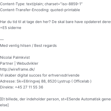
Content-Type: text/plain; charset=”iso-8859-1″
Content-Transfer-Encoding: quoted-printable
Har du tid til at tage den her? De skal bare have opdateret der
=E5 siderne
—
Med venlig hilsen / Best regards
Nicolai Palmkvist
Partner | Webudvikler
http://wireframe.dk/
Vi skaber digital succes for erhvervsdrivende
Adresse: Sk=E6ringvej 88, 8520 Lystrup ( Officelab )
Direkte: +45 27 11 55 36
[Et billede, der indeholder person, st=E5ende Automatisk gene
else]