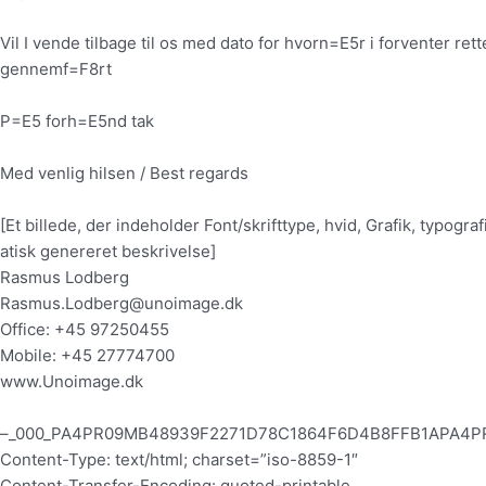
Vil I vende tilbage til os med dato for hvorn=E5r i forventer rett
gennemf=F8rt
P=E5 forh=E5nd tak
Med venlig hilsen / Best regards
[Et billede, der indeholder Font/skrifttype, hvid, Grafik, typogr
atisk genereret beskrivelse]
Rasmus Lodberg
Rasmus.Lodberg@unoimage.dk
Office: +45 97250455
Mobile: +45 27774700
www.Unoimage.dk
–_000_PA4PR09MB48939F2271D78C1864F6D4B8FFB1APA4P
Content-Type: text/html; charset=”iso-8859-1″
Content-Transfer-Encoding: quoted-printable