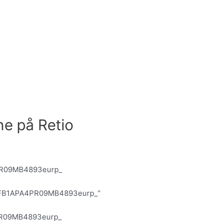
ine på Retio
R09MB4893eurp_
FB1APA4PR09MB4893eurp_”
R09MB4893eurp_