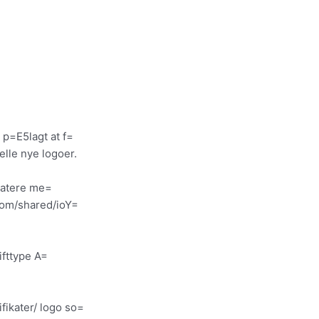
 p=E5lagt at f=
le nye logoer.
pdatere me=
com/shared/ioY=
ifttype A=
ikater/ logo so=