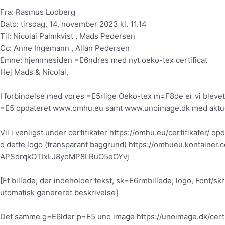
Fra: Rasmus Lodberg
Dato: tirsdag, 14. november 2023 kl. 11.14
Til: Nicolai Palmkvist , Mads Pedersen
Cc: Anne Ingemann , Allan Pedersen
Emne: hjemmesiden =E6ndres med nyt oeko-tex certificat
Hej Mads & Nicolai,
I forbindelse med vores =E5rlige Oeko-tex m=F8de er vi blevet
=E5 opdateret www.omhu.eu samt www.unoimage.dk med aktuel
Vil i venligst under certifikater https://omhu.eu/certifikater/ o
d dette logo (transparant baggrund) https://omhueu.kontainer.
APSdrqkOTIxLJ8yoMP8LRuO5eOYvj
[Et billede, der indeholder tekst, sk=E6rmbillede, logo, Font/skr
utomatisk genereret beskrivelse]
Det samme g=E6lder p=E5 uno image https://unoimage.dk/certif