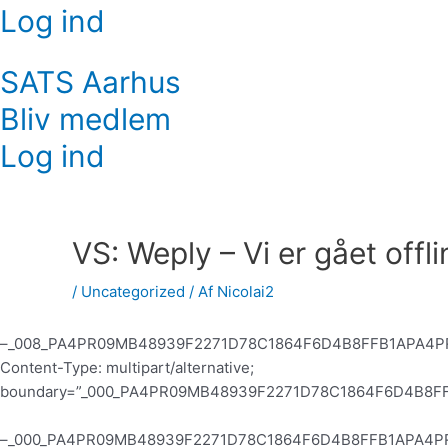
Log ind
SATS Aarhus
Bliv medlem
Log ind
Indlægsnavigation
VS: Weply – Vi er gået offl
/
Uncategorized
/ Af
Nicolai2
–_008_PA4PR09MB48939F2271D78C1864F6D4B8FFB1APA4P
Content-Type: multipart/alternative;
boundary=”_000_PA4PR09MB48939F2271D78C1864F6D4B8F
–_000_PA4PR09MB48939F2271D78C1864F6D4B8FFB1APA4P