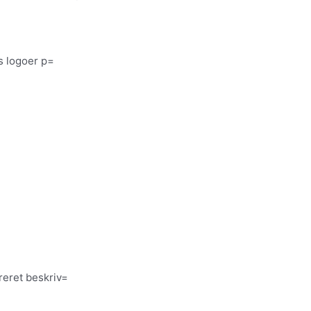
es logoer p=
reret beskriv=