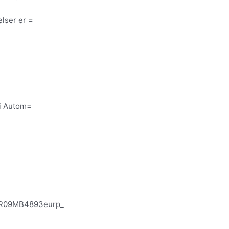
elser er =
afi Autom=
R09MB4893eurp_