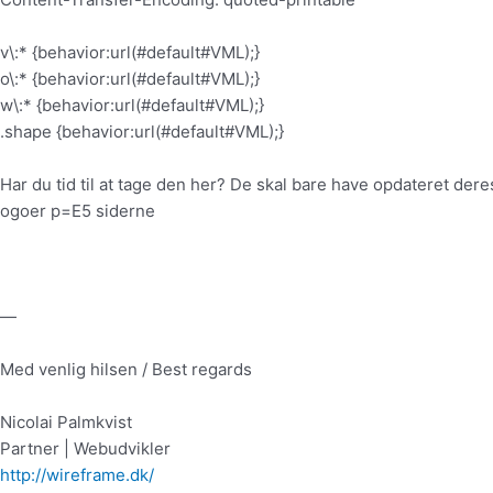
v\:* {behavior:url(#default#VML);}
o\:* {behavior:url(#default#VML);}
w\:* {behavior:url(#default#VML);}
.shape {behavior:url(#default#VML);}
Har du tid til at tage den her? De skal bare have opdateret dere
ogoer p=E5 siderne
—
Med venlig hilsen / Best regards
Nicolai Palmkvist
Partner | Webudvikler
http://wireframe.dk/