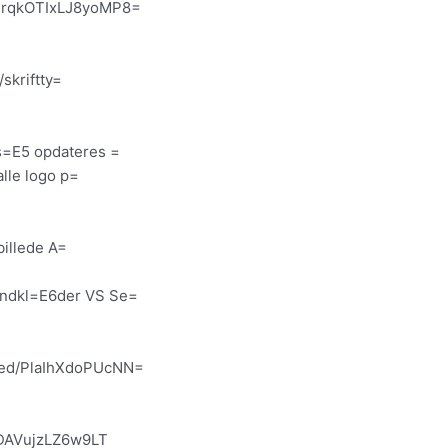
SdrqkOTIxLJ8yoMP8=
/skriftty=
gs=E5 opdateres =
alle logo p=
billede A=
5ndkl=E6der VS Se=
ared/PlaIhXdoPUcNN=
hDAVujzLZ6w9LT