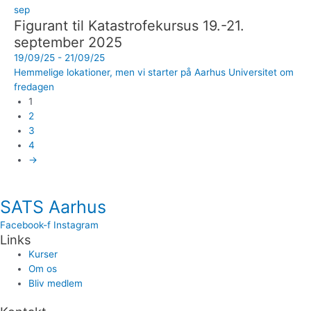
sep
Figurant til Katastrofekursus 19.-21.
september 2025
19/09/25 - 21/09/25
Hemmelige lokationer, men vi starter på Aarhus Universitet om
fredagen
1
2
3
4
→
SATS Aarhus
Facebook-f
Instagram
Links
Kurser
Om os
Bliv medlem